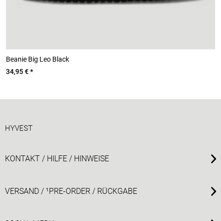
Beanie Big Leo Black
B
34,95 € *
2
HYVEST
KONTAKT / HILFE / HINWEISE
VERSAND / ¹PRE-ORDER / RÜCKGABE