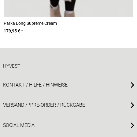
Parka Long Supreme Cream
J
179,95 € *
1
HYVEST
KONTAKT / HILFE / HINWEISE
VERSAND / ¹PRE-ORDER / RÜCKGABE
SOCIAL MEDIA