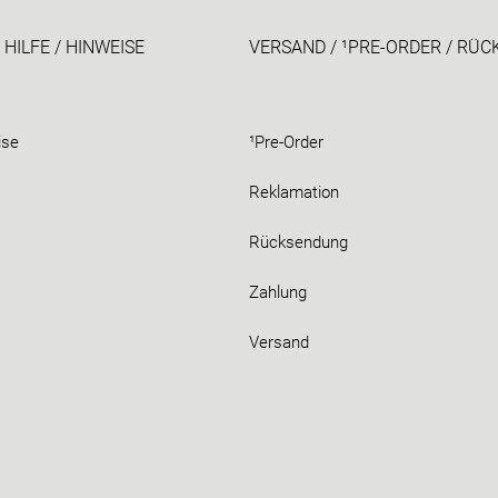
 HILFE / HINWEISE
VERSAND / ¹PRE-ORDER / RÜ
ise
¹Pre-Order
Reklamation
Rücksendung
Zahlung
Versand