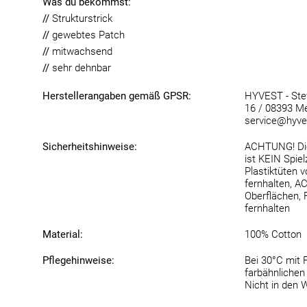
Was du bekommst:
//
Strukturstrick
//
gewebtes Patch
//
mitwachsend
//
sehr dehnbar
Herstellerangaben gemäß GPSR:
HYVEST - Stef
16 / 08393 Me
service@hyve
Sicherheitshinweise:
ACHTUNG! Die
ist KEIN Spie
Plastiktüten 
fernhalten, 
Oberflächen,
fernhalten
Material:
100% Cotton
Pflegehinweise:
Bei 30°C mit 
farbähnlichen 
Nicht in den 