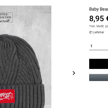
Baby Bean
8,95 
*inkl. MwSt.
zz
📦 Lieferbar