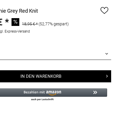
ie Grey Red Knit
€ *
18,95 € *
(52,77% gespart)
gl. Express-Versand
IN DEN
WARENKORB