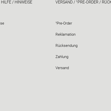
 HILFE / HINWEISE
VERSAND / ¹PRE-ORDER / RÜ
ise
¹Pre-Order
Reklamation
Rücksendung
Zahlung
Versand