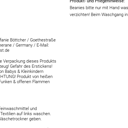
Produkt- und Pflegehinweise:
Beanies bitte nur mit Hand wa
verzichten! Beim Waschgang in
anie Böttcher / Goethestraße
erane / Germany / E-Mail:
st.de
 Verpackung dieses Produkts
lzeug! Gefahr des Erstickens!
von Babys & Kleinkindern
ACHTUNG! Produkt von heißen
 Funken & offenen Flammen
Feinwaschmittel und
Textilien auf links waschen.
Wäschetrockner geben.