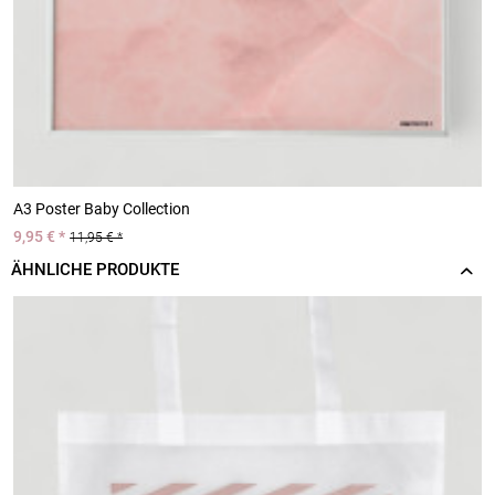
A3 Poster Baby Collection
A
9,95 € *
9
11,95 € *
ÄHNLICHE PRODUKTE