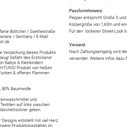
Passformhinweis:
Pepper entspricht Größe S und t
Körpergröße von 1,63m und ei
Für den lockeren Street-Look k
anie Böttcher / Goethestraße
erane / Germany / E-Mail:
st.de
Versand:
Nach Zahlungseingang wird die
 Verpackung dieses Produkts
lzeug! Gefahr des Erstickens!
versendet. Weitere Infos dazu 
von Babys & Kleinkindern
ACHTUNG! Produkt von heißen
 Funken & offenen Flammen
r, 80% Baumwolle
Feinwaschmittel und
Textilien auf links waschen.
Wäschetrockner geben.
 Designs entsteht mit viel Herz
nsere Produktionsstätten im