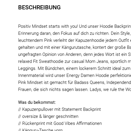
BESCHREIBUNG
Positiv Mindset starts with you! Und unser Hoodie Backprin
Erinnerung daran, den Fokus auf dich zu richten. Dein Style,
leuchtendem Pink verleiht der Kapuzenhoodie jedem Outfit 
gehalten und mit einer Kängurutasche, kontert der große 
ungefragten Opinion von Anderen, denn jedes Wort ist ein S
relaxed Fit Sweathoodie zur casual Mom Jeans, sportlich 
Leggings. Mit Bündchen, einem lockerem Schnitt ideal zu
Innenmaterial wird unser Energy Damen Hoodie perfektioni
Pink Mindset ist gemacht für Badass Queens, Independend
Frauen, die sich nichts sagen lassen. Ladys, we rule the Wo
Was du bekommst:
// Kapuzenpullover mit Statement Backprint
// oversize & länger geschnitten
// Rückenprint mit Good Vibes Affirmationen
// Känguru-Tasche vorn