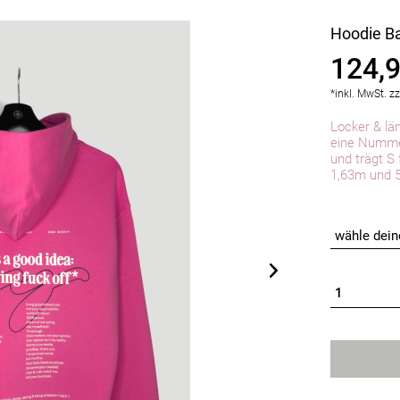
Hoodie Ba
124,9
*inkl. MwSt.
zz
Locker & lä
eine Nummer
und trägt S
1,63m und 