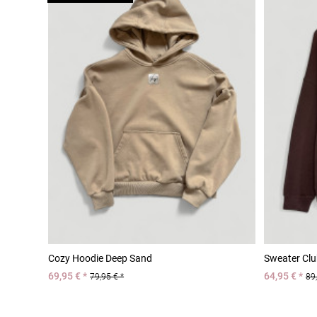
Cozy Hoodie Deep Sand
Sweater Clu
69,95 € *
64,95 € *
79,95 € *
89