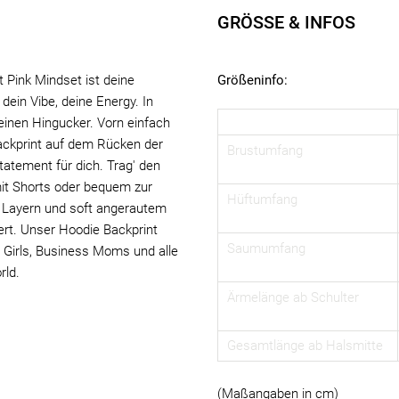
GRÖSSE & INFOS
t Pink Mindset ist deine
Größeninfo:
 dein Vibe, deine Energy. In
einen Hingucker. Vorn einfach
Backprint auf dem Rücken der
Brustumfang
tatement für dich. Trag' den
mit Shorts oder bequem zur
Hüftumfang
m Layern und soft angerautem
ert. Unser Hoodie Backprint
Saumumfang
 Girls, Business Moms und alle
rld.
Ärmelänge ab Schulter
Gesamtlänge ab Halsmitte
(Maßangaben in cm)