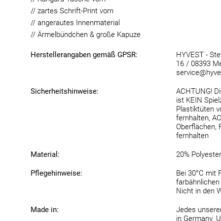
// zartes Schrift-Print vorn
// angerautes Innenmaterial
// Ärmelbündchen & große Kapuze
Herstellerangaben gemäß GPSR:
HYVEST - Stef
16 / 08393 Me
service@hyve
Sicherheitshinweise:
ACHTUNG! Die
ist KEIN Spie
Plastiktüten 
fernhalten, 
Oberflächen,
fernhalten
Material:
20% Polyeste
Pflegehinweise:
Bei 30°C mit 
farbähnlichen 
Nicht in den 
Made in:
Jedes unserer
in Germany. U