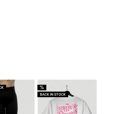
CK
BACK I
BACK IN STOCK