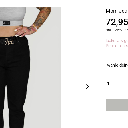
Mom Jean
72,95
*inkl. MwSt.
zz
lockere & g
Pepper ents