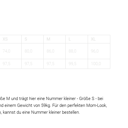
XS
S
M
L
XL
74,0
80,0
86,0
88,0
96,0
97,5
97,5
97,5
99,5
100,0
ße M und trägt hier eine Nummer kleiner - Größe S - bei
nd einem Gewicht von 59kg. Für den perfekten Mom-Look,
n, kannst du eine Nummer kleiner bestellen.