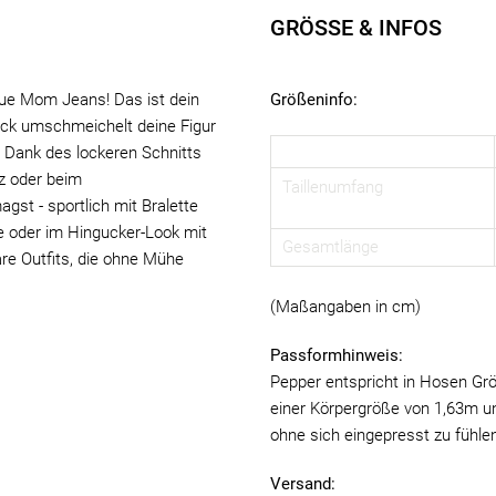
GRÖSSE & INFOS
eue Mom Jeans! Das ist dein
Größeninfo:
lack umschmeichelt deine Figur
 Dank des lockeren Schnitts
tz oder beim
Taillenumfang
st - sportlich mit Bralette
e oder im Hingucker-Look mit
Gesamtlänge
re Outfits, die ohne Mühe
(Maßangaben in cm)
Passformhinweis:
Pepper entspricht in Hosen Grö
einer Körpergröße von 1,63m u
ohne sich eingepresst zu fühle
Versand: