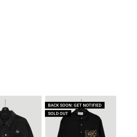
BACK SOON: GET NOTIFIED
BACK I
SOLD OUT