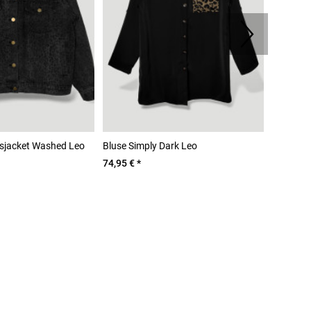
sjacket Washed Leo
Bluse Simply Dark Leo
Statemen
74,95 € *
ab 88,95 