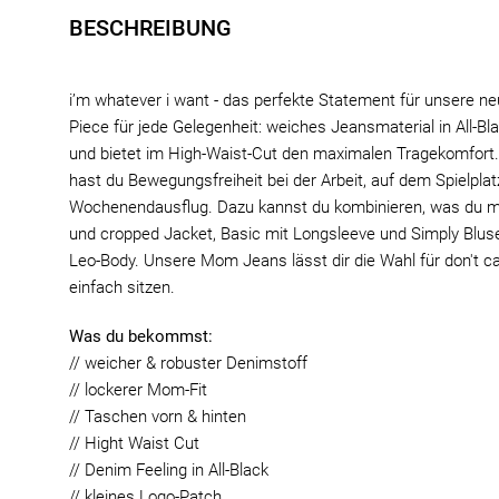
BESCHREIBUNG
i’m whatever i want - das perfekte Statement für unsere n
Piece für jede Gelegenheit: weiches Jeansmaterial in All-B
und bietet im High-Waist-Cut den maximalen Tragekomfort.
hast du Bewegungsfreiheit bei der Arbeit, auf dem Spielpla
Wochenendausflug. Dazu kannst du kombinieren, was du mag
und cropped Jacket, Basic mit Longsleeve und Simply Blus
Leo-Body. Unsere Mom Jeans lässt dir die Wahl für don't ca
einfach sitzen.
Was du bekommst:
// weicher & robuster Denimstoff
// lockerer Mom-Fit
// Taschen vorn & hinten
// Hight Waist Cut
// Denim Feeling in All-Black
// kleines Logo-Patch