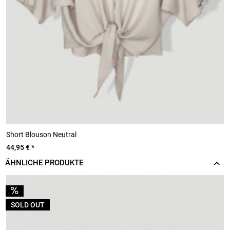
Short Blouson Neutral
S
44,95 € *
4
ÄHNLICHE PRODUKTE
SOLD OUT