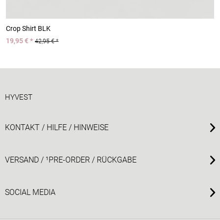
Crop Shirt BLK
C
19,95 € *
1
42,95 € *
HYVEST
KONTAKT / HILFE / HINWEISE
VERSAND / ¹PRE-ORDER / RÜCKGABE
SOCIAL MEDIA