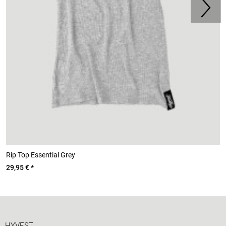
Rip Top Essential Grey
C
29,95 € *
7
HYVEST