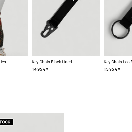
ties
Key Chain Black Lined
Key Chain Leo 
14,95 € *
15,95 € *
STOCK