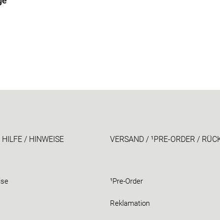
ge"
 HILFE / HINWEISE
VERSAND / ¹PRE-ORDER / RÜ
ise
¹Pre-Order
Reklamation