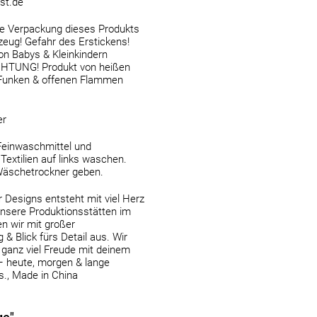
st.de
 Verpackung dieses Produkts
lzeug! Gefahr des Erstickens!
von Babys & Kleinkindern
ACHTUNG! Produkt von heißen
 Funken & offenen Flammen
er
Feinwaschmittel und
Textilien auf links waschen.
Wäschetrockner geben.
 Designs entsteht mit viel Herz
nsere Produktionsstätten im
n wir mit großer
& Blick fürs Detail aus. Wir
ganz viel Freude mit deinem
– heute, morgen & lange
s., Made in China