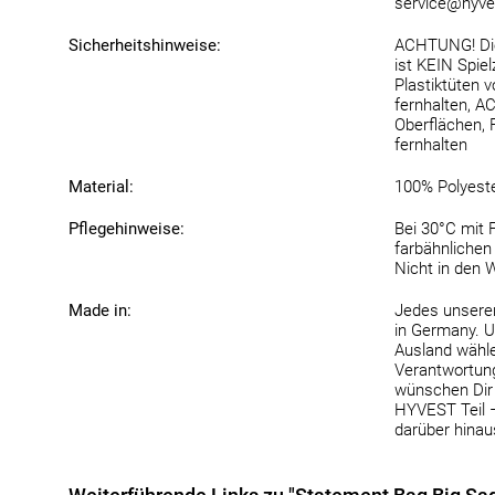
service@hyve
Sicherheitshinweise:
ACHTUNG! Die
ist KEIN Spie
Plastiktüten 
fernhalten, 
Oberflächen,
fernhalten
Material:
100% Polyest
Pflegehinweise:
Bei 30°C mit 
farbähnlichen 
Nicht in den 
Made in:
Jedes unserer
in Germany. U
Ausland wähle
Verantwortung 
wünschen Dir 
HYVEST Teil 
darüber hinau