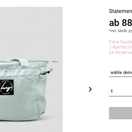
Statemen
ab 88
*inkl. MwSt.
zz
Extra Goodi
:) #perfectm
für Kinderw