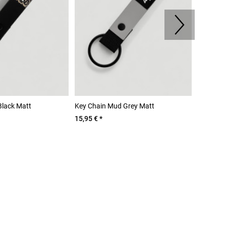
Black Matt
Key Chain Mud Grey Matt
Oversize
15,95 € *
129,95 €